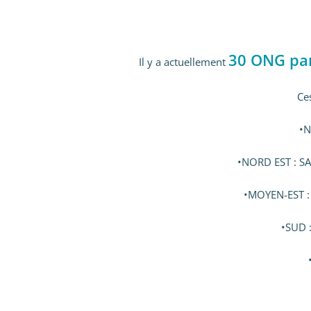
30 ONG par
Il y a actuellement
Ce
•
N
•
NORD EST
: S
•
MOYEN-EST
:
•
SUD