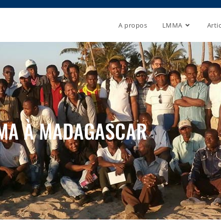
A propos
LMMA
Arti
MA À MADAGASCAR