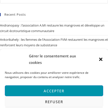
Recent Posts
Andranopasy : l’association A.MI restaure les mangroves et développe un
circuit écotouristique communautaire
Ankorikahely : les femmes de l’Association FVM restaurent les mangroves et
renforcent leurs moyens de subsistance
Sarodrano : 200 habitats artificiels pour redonner vie aux poulpes
Gérer le consentement aux
cookies
Réserve marine : la LMMA Vatoharasoa investit dans l’avenir de ses
ressources halieutiques
Nous utilisons des cookies pour améliorer votre expérience de
Fomba fametrahana fitarainana sy fanaovana tatitra
navigation, proposer du contenu et analyser notre trafic.
ACCEPTER
Archives
REFUSER
Sélectionner un mois