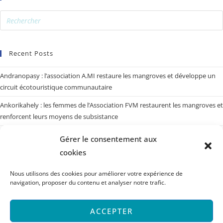
Recent Posts
Andranopasy : l’association A.MI restaure les mangroves et développe un
circuit écotouristique communautaire
Ankorikahely : les femmes de l’Association FVM restaurent les mangroves et
renforcent leurs moyens de subsistance
Sarodrano : 200 habitats artificiels pour redonner vie aux poulpes
Gérer le consentement aux
cookies
Réserve marine : la LMMA Vatoharasoa investit dans l’avenir de ses
ressources halieutiques
Nous utilisons des cookies pour améliorer votre expérience de
Fomba fametrahana fitarainana sy fanaovana tatitra
navigation, proposer du contenu et analyser notre trafic.
ACCEPTER
Archives